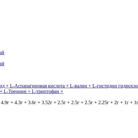
тай
тай
ид + L-Аспарагиновая кислота + L-валин + L-гистидин гидрохл
 + L-Треонин + L-триптофан +
г + 4.3г + 3.6г + 3.52г + 2.5г + 2.5г + 2.5г + 2.25г + 2г + 1г + 1г