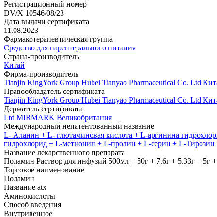
Регистрационный номер
DV/X 10546/08/23
Дата выдачи сертификата
11.08.2023
Фармакотерапевтическая группа
Средство для парентерального питания
Страна-производитель
Китай
Фирма-производитель
Tianjin KingYork Group Hubei Tianyao Pharmaceutical Co. Ltd Ки
Правообладатель сертификата
Tianjin KingYork Group Hubei Tianyao Pharmaceutical Co. Ltd Ки
Держатель сертификата
Ltd MIRMARK Великобритания
Международный непатентованный название
L- Аланин + L- глютаминовая кислота + L-аргинина гидрохлор
гидрохлорид + L-метионин + L-пролин + L-серин + L-Тирозин
Название лекарственного препарата
Поламин Раствор для инфузий 500мл + 50г + 7.6г + 5.33г + 5г + 4.9
Торговое наименование
Поламин
Название atx
Аминокислоты
Способ введения
Внутривенное