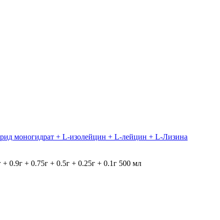
орид моногидрат + L-изолейцин + L-лейцин + L-Лизина
 + 0.9г + 0.75г + 0.5г + 0.25г + 0.1г 500 мл