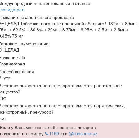
Международный непатентованный название
клопидогрел
Название лекарственного препарата
ЭНЦЕЛАД Таблетки, покрытые пленочной оболочкой 137мг + 89мг +
75мг + 62.5% + 30.8% + 20мг + 8.75мг + 6.25% + 2.5мг + 2.5мг +
0.45% 75 мг
Торговое наименование
ЭНЦЕЛАД
Название atx
Клопидогрел
Способ введения
Внутрь
В составе лекарственного препарата имеется растительное
вещество?
Нет
В составе лекарственного препарата имеется наркотический,
психотропный, прекурсор?
Нет
Если у Вас имеются жалобы на цены лекарств,
позвоните по номеру
📞1159
или
@consumeruz