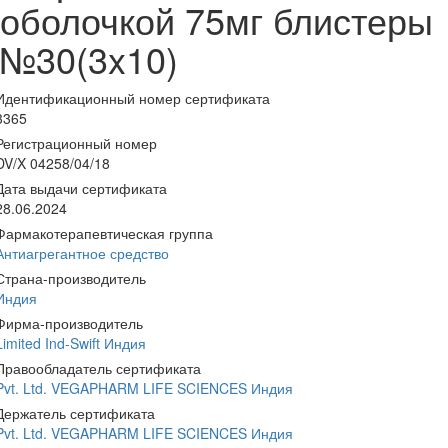
оболочкой 75мг блистеры
№30(3x10)
Идентификационный номер сертификата
3365
Регистрационный номер
DV/X 04258/04/18
Дата выдачи сертификата
28.06.2024
Фармакотерапевтическая группа
Антиагрегантное средство
Страна-производитель
Индия
Фирма-производитель
Limited Ind-Swift Индия
Правообладатель сертификата
Pvt. Ltd. VEGAPHARM LIFE SCIENCES Индия
Держатель сертификата
Pvt. Ltd. VEGAPHARM LIFE SCIENCES Индия