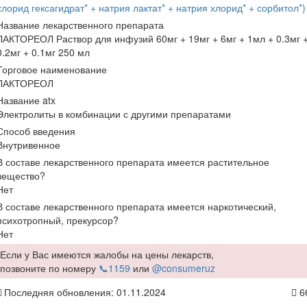
хлорид гексагидрат* + натрия лактат* + натрия хлорид* + сорбитол*)
Название лекарственного препарата
ЛАКТОРЕОЛ Раствор для инфузий 60мг + 19мг + 6мг + 1мл + 0.3мг 
0.2мг + 0.1мг 250 мл
Торговое наименование
ЛАКТОРЕОЛ
Название atx
Электролиты в комбинации с другими препаратами
Способ введения
Внутривенное
В составе лекарственного препарата имеется растительное
вещество?
Нет
В составе лекарственного препарата имеется наркотический,
психотропный, прекурсор?
Нет
Если у Вас имеются жалобы на цены лекарств,
позвоните по номеру
📞1159
или
@consumeruz
Последняя обновления: 01.11.2024
6