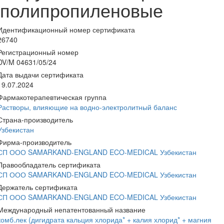
полипропиленовые
Идентификационный номер сертификата
26740
Регистрационный номер
DV/M 04631/05/24
Дата выдачи сертификата
19.07.2024
Фармакотерапевтическая группа
Растворы, влияющие на водно-электролитный баланс
Страна-производитель
Узбекистан
Фирма-производитель
СП ООО SAMARKAND-ENGLAND ECO-MEDICAL Узбекистан
Правообладатель сертификата
СП ООО SAMARKAND-ENGLAND ECO-MEDICAL Узбекистан
Держатель сертификата
СП ООО SAMARKAND-ENGLAND ECO-MEDICAL Узбекистан
Международный непатентованный название
комб.лек (дигидрата кальция хлорида* + калия хлорид* + магния