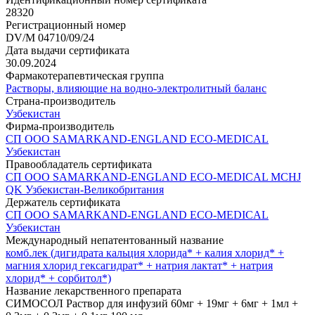
28320
Регистрационный номер
DV/M 04710/09/24
Дата выдачи сертификата
30.09.2024
Фармакотерапевтическая группа
Растворы, влияющие на водно-электролитный баланс
Страна-производитель
Узбекистан
Фирма-производитель
СП ООО SAMARKAND-ENGLAND ECO-MEDICAL
Узбекистан
Правообладатель сертификата
СП ООО SAMARKAND-ENGLAND ECO-MEDICAL MCHJ
QK Узбекистан-Великобритания
Держатель сертификата
СП ООО SAMARKAND-ENGLAND ECO-MEDICAL
Узбекистан
Международный непатентованный название
комб.лек (дигидрата кальция хлорида* + калия хлорид* +
магния хлорид гексагидрат* + натрия лактат* + натрия
хлорид* + сорбитол*)
Название лекарственного препарата
СИМОСОЛ Раствор для инфузий 60мг + 19мг + 6мг + 1мл +