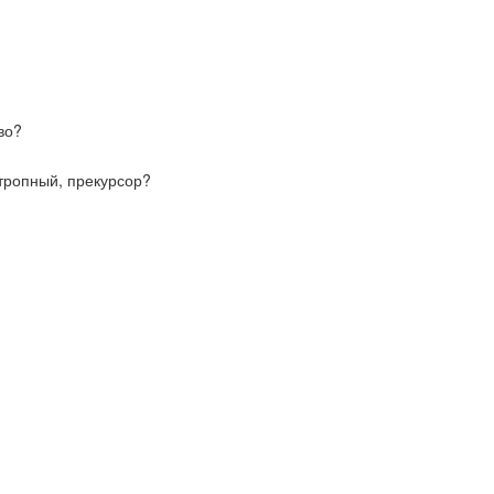
во?
отропный, прекурсор?