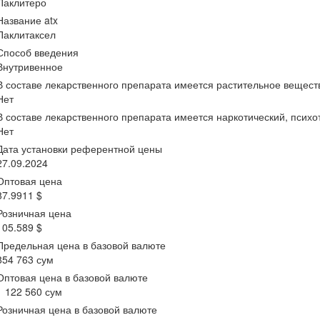
Паклитеро
Название atx
Паклитаксел
Способ введения
Внутривенное
В составе лекарственного препарата имеется растительное вещест
Нет
В составе лекарственного препарата имеется наркотический, псих
Нет
Дата установки референтной цены
27.09.2024
Оптовая цена
87.9911 $
Розничная цена
105.589 $
Предельная цена в базовой валюте
854 763 сум
Оптовая цена в базовой валюте
1 122 560 сум
Розничная цена в базовой валюте