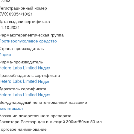
17243
Регистрационный номер
DV/X 09354/10/21
Дата выдачи сертификата
11.10.2021
Фармакотерапевтическая группа
Противоопухолевое средство
Страна-производитель
Индия
Фирма-производитель
Hetero Labs Limited Индия
Правообладатель сертификата
Hetero Labs Limited Индия
Держатель сертификата
Hetero Labs Limited Индия
Международный непатентованный название
паклитаксел
Название лекарственного препарата
Паклитеро Раствор для инъекций 300мг/50мл 50 мл
Торговое наименование