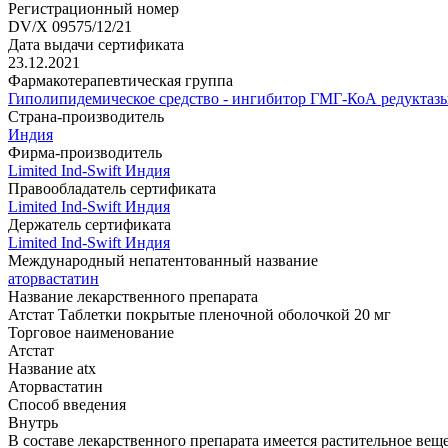
Регистрационный номер
DV/X 09575/12/21
Дата выдачи сертификата
23.12.2021
Фармакотерапевтическая группа
Гиполипидемическое средство - ингибитор ГМГ-КоА редуктаз
Страна-производитель
Индия
Фирма-производитель
Limited Ind-Swift Индия
Правообладатель сертификата
Limited Ind-Swift Индия
Держатель сертификата
Limited Ind-Swift Индия
Международный непатентованный название
аторвастатин
Название лекарственного препарата
Атстат Таблетки покрытые пленочной оболочкой 20 мг
Торговое наименование
Атстат
Название atx
Аторвастатин
Способ введения
Внутрь
В составе лекарственного препарата имеется растительное вещ