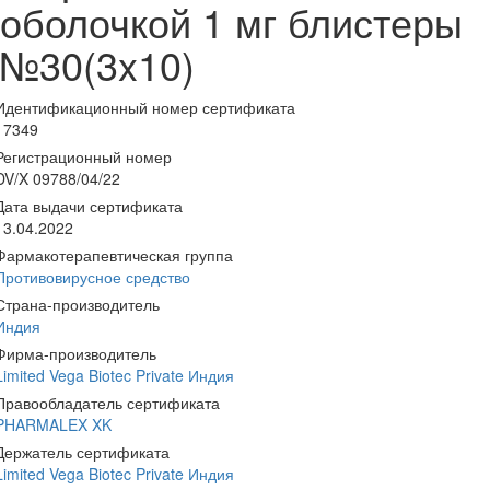
оболочкой 1 мг блистеры
№30(3x10)
Идентификационный номер сертификата
17349
Регистрационный номер
DV/X 09788/04/22
Дата выдачи сертификата
13.04.2022
Фармакотерапевтическая группа
Противовирусное средство
Страна-производитель
Индия
Фирма-производитель
Limited Vega Biotec Private Индия
Правообладатель сертификата
PHARMALEX XK
Держатель сертификата
Limited Vega Biotec Private Индия