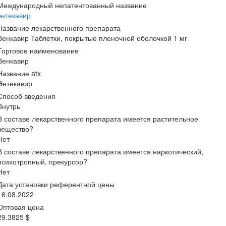
Международный непатентованный название
энтекавир
Название лекарственного препарата
Венкавир Таблетки, покрытые пленочной оболочкой 1 мг
Торговое наименование
Венкавир
Название atx
Энтекавир
Способ введения
Внутрь
В составе лекарственного препарата имеется растительное
вещество?
Нет
В составе лекарственного препарата имеется наркотический,
психотропный, прекурсор?
Нет
Дата установки референтной цены
16.08.2022
Оптовая цена
29.3825 $