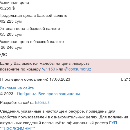
Розничная цена
35.259 $
Предельная цена в базовой валюте
302 225 сум
Оптовая цена в базовой валюте
355 205 сум
Розничная цена в базовой валюте
426 246 сум
НДС
Если у Вас имеются жалобы на цены лекарств,
позвоните по номеру
📞1159
или
@consumeruz
Последняя обновления: 17.06.2023
21
Реклама на сайте
© 2023 -
Dorigar.uz. Все права защищены.
Разработка сайта
Eson.uz
Сведения, указанные в настоящем ресурсе, приведены для
удобства пользователей в ознакомительных целях. Для получения
актуальных сведений используйте официальный реестр
ГУП
"ГЦЭСЛСИМНМТ"