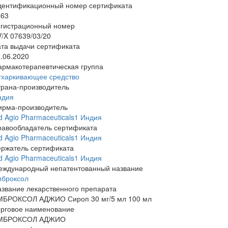
дентификационный номер сертификата
563
егистрационный номер
/X 07639/03/20
та выдачи сертификата
.06.2020
армакотерапевтическая группа
тхаркивающее средство
трана-производитель
ндия
ирма-производитель
d Agio Pharmaceuticals1 Индия
равообладатель сертификата
d Agio Pharmaceuticals1 Индия
ержатель сертификата
d Agio Pharmaceuticals1 Индия
еждународный непатентованный название
мброксол
звание лекарственного препарата
МБРОКСОЛ АДЖИО Сироп 30 мг/5 мл 100 мл
орговое наименование
МБРОКСОЛ АДЖИО