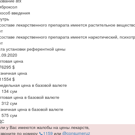
звание atx
мброксол
пособ введения
утрь
составе лекарственного препарата имеется растительное веществ
ет
составе лекарственного препарата имеется наркотический, психот
ет
та установки референтной цены
.09.2020
птовая цена
76295 $
зничная цена
11554 $
едельная цена в базовой валюте
 134 сум
товая цена в базовой валюте
 312 сум
зничная цена в базовой валюте
 575 сум
ДС
ли у Вас имеются жалобы на цены лекарств,
озвоните по номеру
📞1159
или
@consumeruz