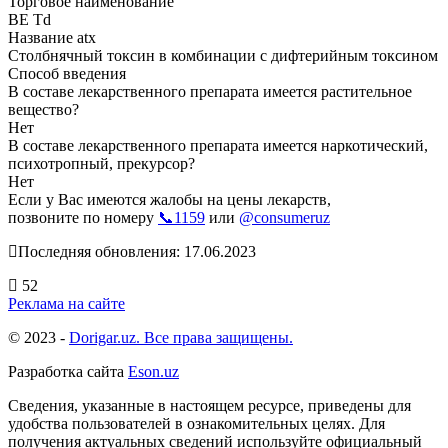
Торговое наименование
BE Td
Название atx
Столбнячный токсин в комбинации с дифтерийным токсином
Способ введения
В составе лекарственного препарата имеется растительное
вещество?
Нет
В составе лекарственного препарата имеется наркотический,
психотропный, прекурсор?
Нет
Если у Вас имеются жалобы на цены лекарств,
позвоните по номеру
📞1159
или
@consumeruz
Последняя обновления: 17.06.2023
52
Реклама на сайте
© 2023 -
Dorigar.uz. Все права защищены.
Разработка сайта
Eson.uz
Сведения, указанные в настоящем ресурсе, приведены для
удобства пользователей в ознакомительных целях. Для
получения актуальных сведений используйте официальный