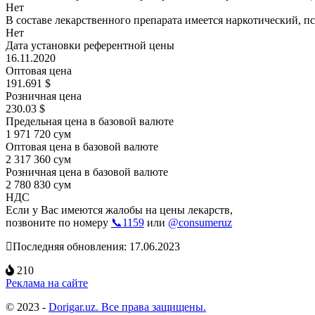
Нет
В составе лекарственного препарата имеется наркотический, п
Нет
Дата установки референтной цены
16.11.2020
Оптовая цена
191.691 $
Розничная цена
230.03 $
Предельная цена в базовой валюте
1 971 720 сум
Оптовая цена в базовой валюте
2 317 360 сум
Розничная цена в базовой валюте
2 780 830 сум
НДС
Если у Вас имеются жалобы на цены лекарств,
позвоните по номеру
📞1159
или
@consumeruz
Последняя обновления: 17.06.2023
210
Реклама на сайте
© 2023 -
Dorigar.uz. Все права защищены.