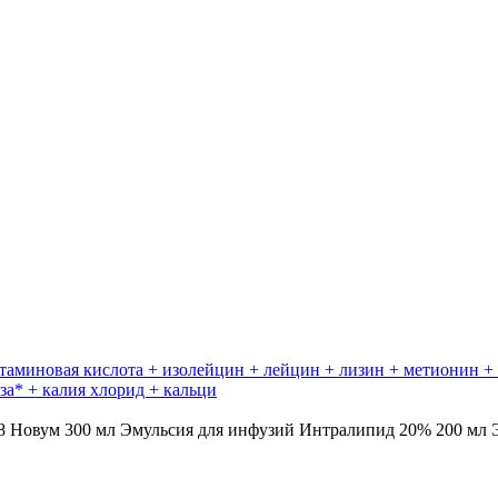
утаминовая кислота + изолейцин + лейцин + лизин + метионин +
за* + калия хлорид + кальци
ум 300 мл Эмульсия для инфузий Интралипид 20% 200 мл Эм