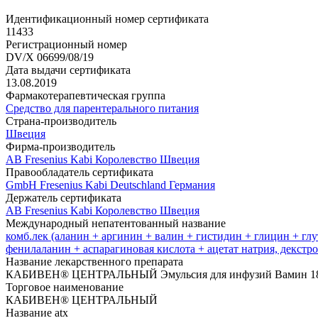
Идентификационный номер сертификата
11433
Регистрационный номер
DV/X 06699/08/19
Дата выдачи сертификата
13.08.2019
Фармакотерапевтическая группа
Средство для парентерального питания
Страна-производитель
Швеция
Фирма-производитель
AB Fresenius Kabi Королевство Швеция
Правообладатель сертификата
GmbH Fresenius Kabi Deutschland Германия
Держатель сертификата
AB Fresenius Kabi Королевство Швеция
Международный непатентованный название
комб.лек (аланин + аргинин + валин + гистидин + глицин + гл
фенилаланин + аспарагиновая кислота + ацетат натрия, декстро
Название лекарственного препарата
КАБИВЕН® ЦЕНТРАЛЬНЫЙ Эмульсия для инфузий Вамин 18 Нов
Торговое наименование
КАБИВЕН® ЦЕНТРАЛЬНЫЙ
Название atx