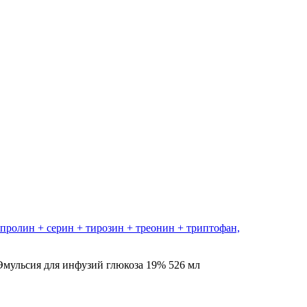
 пролин + серин + тирозин + треонин + триптофан,
ульсия для инфузий глюкоза 19% 526 мл