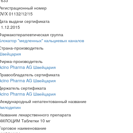
1633
Регистрационный номер
DV/X 01132/12/15
Дата выдачи сертификата
11.12.2015
Фармакотерапевтическая группа
Блокатор "медленных" кальциевых каналов
Страна-производитель
Швейцария
Фирма-производитель
Acino Pharma AG Швейцария
Правообладатель сертификата
Acino Pharma AG Швейцария
Держатель сертификата
Acino Pharma AG Швейцария
Международный непатентованный название
Амлодипин
Название лекарственного препарата
АМЛОЦИМ Таблетки 10 мг
Торговое наименование