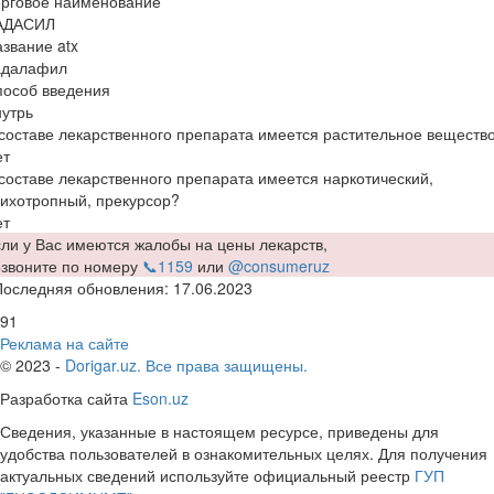
орговое наименование
АДАСИЛ
звание atx
адалафил
пособ введения
утрь
составе лекарственного препарата имеется растительное веществ
ет
составе лекарственного препарата имеется наркотический,
ихотропный, прекурсор?
ет
ли у Вас имеются жалобы на цены лекарств,
озвоните по номеру
📞1159
или
@consumeruz
Последняя обновления: 17.06.2023
91
Реклама на сайте
© 2023 -
Dorigar.uz. Все права защищены.
Разработка сайта
Eson.uz
Сведения, указанные в настоящем ресурсе, приведены для
удобства пользователей в ознакомительных целях. Для получения
актуальных сведений используйте официальный реестр
ГУП