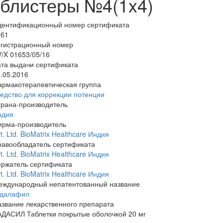
блистеры №4(1x4)
дентификационный номер сертификата
161
егистрационный номер
/X 01653/05/16
та выдачи сертификата
.05.2016
армакотерапевтическая группа
едство для коррекции потенции
трана-производитель
ндия
ирма-производитель
t. Ltd. BioMatrix Healthcare Индия
равообладатель сертификата
t. Ltd. BioMatrix Healthcare Индия
ержатель сертификата
t. Ltd. BioMatrix Healthcare Индия
еждународный непатентованный название
адалафил
звание лекарственного препарата
АДАСИЛ Таблетки покрытые оболочкой 20 мг