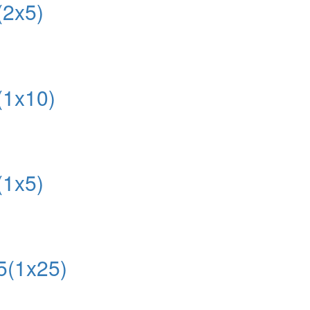
2x5)
1x10)
1x5)
(1x25)