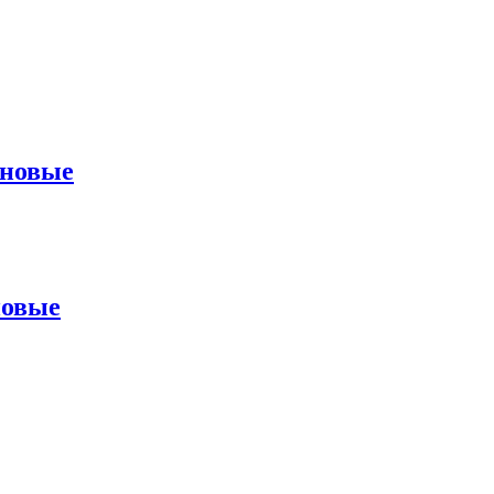
еновые
новые