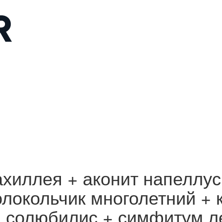
ахиллея + аконит напеллус
олокольчик многолетний +
й солюбилис + симфитум л