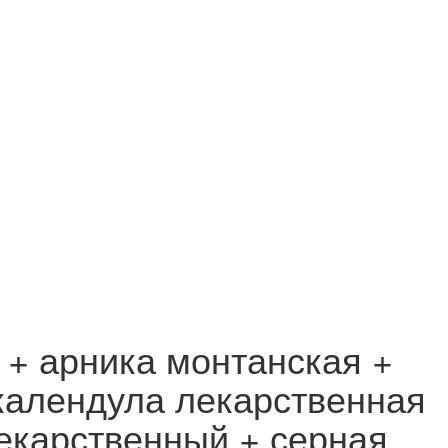
 + арника монтанская +
 календула лекарственная
екарственный + серная