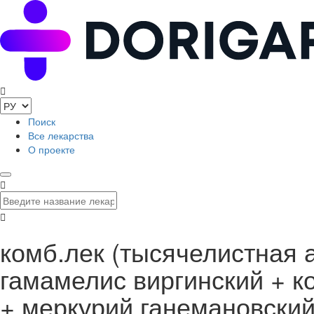
Поиск
Все лекарства
О проекте
комб.лек (тысячелистная 
гамамелис виргинский + к
+ меркурий ганемановски