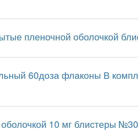
рытые пленочной оболочкой бли
ный 60доза флаконы В компле
оболочкой 10 мг блистеры №30