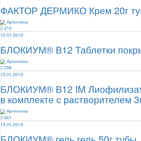
ФАКТОР ДЕРМИКО Крем 20г т
Аргентина
215
15.01.2019
БЛОКИУМ® В12 Таблетки покры
Аргентина
256
15.01.2019
БЛОКИУМ® В12 IM Лиофилизат 
в комплекте с растворителем 
Аргентина
661
15.01.2019
БЛОКИУМ® гель гель 50г тубы