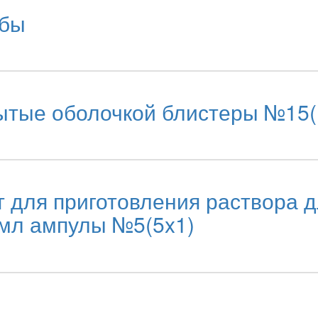
убы
тые оболочкой блистеры №15(
для приготовления раствора д
3мл ампулы №5(5x1)