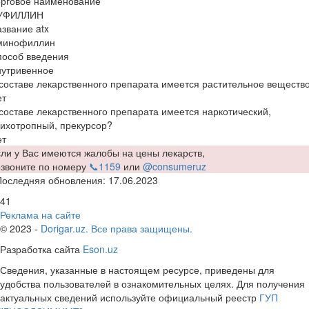
орговое наименование
УФИЛЛИН
звание atx
минофиллин
пособ введения
нутривенное
составе лекарственного препарата имеется растительное веществ
ет
составе лекарственного препарата имеется наркотический,
ихотропный, прекурсор?
ет
ли у Вас имеются жалобы на цены лекарств,
озвоните по номеру
📞1159
или
@consumeruz
Последняя обновления: 17.06.2023
41
Реклама на сайте
© 2023 -
Dorigar.uz. Все права защищены.
Разработка сайта
Eson.uz
Сведения, указанные в настоящем ресурсе, приведены для
удобства пользователей в ознакомительных целях. Для получения
актуальных сведений используйте официальный реестр
ГУП