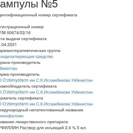
ампулы №5
дентификационный номер сертификата
9
егистрационный номер
/M 00674/02/16
та выдачи сертификата
.04.2021
армакотерапевтическая группа
азодилатирующее средство
трана-производитель
бекистан
ирма-производитель
 O'zkimyofarm им С.К.Исламбекова Узбекистан
равообладатель сертификата
 O'zkimyofarm им С.К.Исламбекова Узбекистан
ержатель сертификата
 O'zkimyofarm им С.К.Исламбекова Узбекистан
еждународный непатентованный название
минофиллин
звание лекарственного препарата
УФИЛЛИН Раствор для инъекций 2.4 % 5 мл