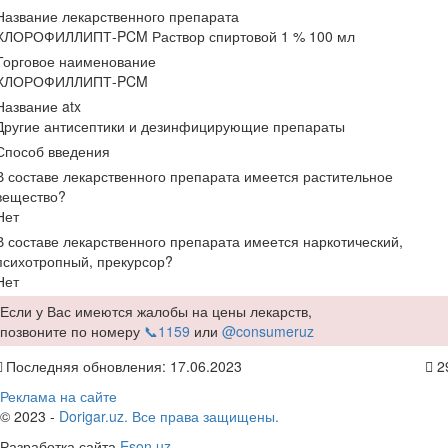
Название лекарственного препарата
ХЛОРОФИЛЛИПТ-PCM Раствор спиртовой 1 % 100 мл
Торговое наименование
ХЛОРОФИЛЛИПТ-PCM
Название atx
Другие антисептики и дезинфицирующие препараты
Способ введения
В составе лекарственного препарата имеется растительное
вещество?
Нет
В составе лекарственного препарата имеется наркотический,
психотропный, прекурсор?
Нет
Если у Вас имеются жалобы на цены лекарств,
позвоните по номеру
📞1159
или
@consumeruz
Последняя обновления: 17.06.2023
2
Реклама на сайте
© 2023 -
Dorigar.uz. Все права защищены.
Разработка сайта
Eson.uz