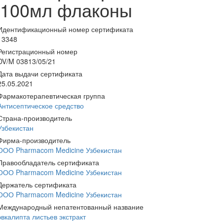
100мл флаконы
Идентификационный номер сертификата
13348
Регистрационный номер
DV/M 03813/05/21
Дата выдачи сертификата
25.05.2021
Фармакотерапевтическая группа
Антисептическое средство
Страна-производитель
Узбекистан
Фирма-производитель
ООО Pharmacom Medicine Узбекистан
Правообладатель сертификата
ООО Pharmacom Medicine Узбекистан
Держатель сертификата
ООО Pharmacom Medicine Узбекистан
Международный непатентованный название
эвкалипта листьев экстракт