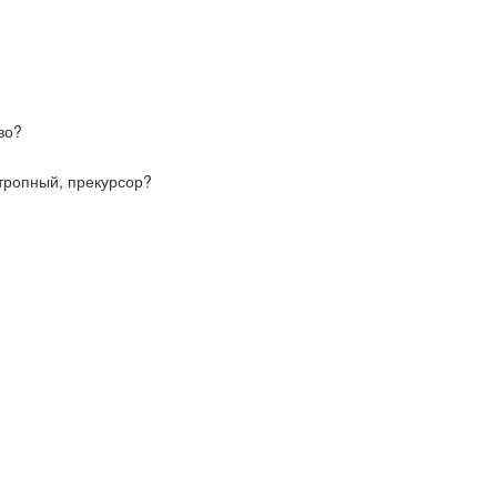
во?
отропный, прекурсор?