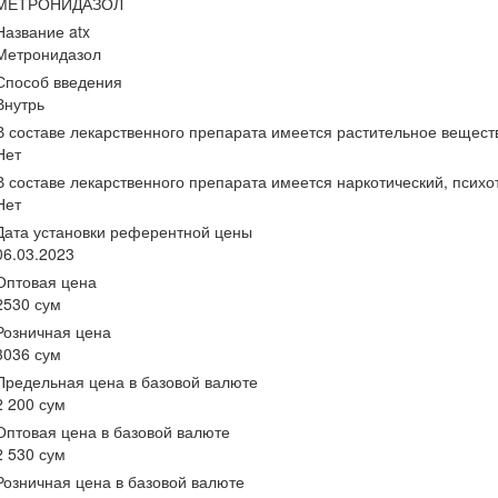
МЕТРОНИДАЗОЛ
Название atx
Метронидазол
Способ введения
Внутрь
В составе лекарственного препарата имеется растительное вещест
Нет
В составе лекарственного препарата имеется наркотический, псих
Нет
Дата установки референтной цены
06.03.2023
Оптовая цена
2530 сум
Розничная цена
3036 сум
Предельная цена в базовой валюте
2 200 сум
Оптовая цена в базовой валюте
2 530 сум
Розничная цена в базовой валюте