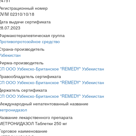
24751
Регистрационный номер
DV/M 02310/10/18
Дата выдачи сертификата
28.07.2023
Фармакотерапевтическая группа
Противопротозойное средство
Страна-производитель
Узбекистан
Фирма-производитель
СП ООО Узбекско-Британское "REMEDY" Узбекистан
Правообладатель сертификата
СП ООО Узбекско-Британское "REMEDY" Узбекистан
Держатель сертификата
СП ООО Узбекско-Британское "REMEDY" Узбекистан
Международный непатентованный название
метронидазол
Название лекарственного препарата
МЕТРОНИДАЗОЛ Таблетки 250 мг
Торговое наименование