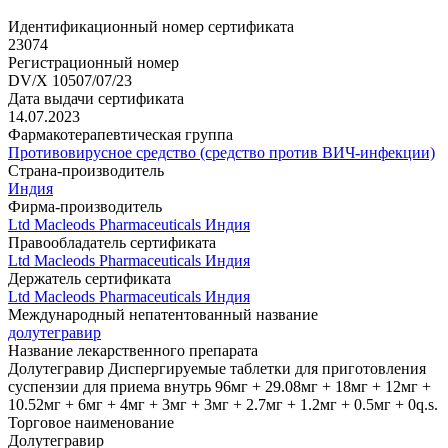
Идентификационный номер сертификата
23074
Регистрационный номер
DV/X 10507/07/23
Дата выдачи сертификата
14.07.2023
Фармакотерапевтическая группа
Противовирусное средство (средство против ВИЧ-инфекции)
Страна-производитель
Индия
Фирма-производитель
Ltd Macleods Pharmaceuticals Индия
Правообладатель сертификата
Ltd Macleods Pharmaceuticals Индия
Держатель сертификата
Ltd Macleods Pharmaceuticals Индия
Международный непатентованный название
долутегравир
Название лекарственного препарата
Долутегравир Диспергируемые таблетки для приготовления
суспензии для приема внутрь 96мг + 29.08мг + 18мг + 12мг +
10.52мг + 6мг + 4мг + 3мг + 3мг + 2.7мг + 1.2мг + 0.5мг + 0q.s.
Торговое наименование
Долутегравир