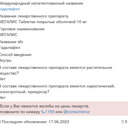
Международный непатентованный название
тадалафил
Название лекарственного препарата
МЕГАЛИС Таблетки покрытые оболочкой 10 мг
Торговое наименование
МЕГАЛИС
Название atx
Тадалафил
Способ введения
Внутрь
В составе лекарственного препарата имеется растительное
вещество?
Нет
В составе лекарственного препарата имеется наркотический,
психотропный, прекурсор?
Нет
Если у Вас имеются жалобы на цены лекарств,
позвоните по номеру
📞1159
или
@consumeruz
Последняя обновления: 17.06.2023
5