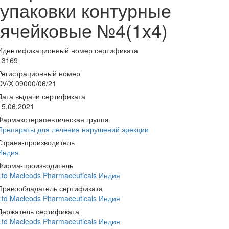
упаковки контурные
ячейковые №4(1x4)
Идентификационный номер сертификата
13169
Регистрационный номер
DV/X 09000/06/21
Дата выдачи сертификата
15.06.2021
Фармакотерапевтическая группа
Препараты для лечения нарушений эрекции
Страна-производитель
Индия
Фирма-производитель
Ltd Macleods Pharmaceuticals Индия
Правообладатель сертификата
Ltd Macleods Pharmaceuticals Индия
Держатель сертификата
Ltd Macleods Pharmaceuticals Индия