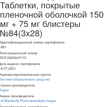
Таблетки, покрытые
пленочной оболочкой 150
мг + 75 мг блистеры
№84(3x28)
Идентификационный номер сертификата
1661
Регистрационный номер
DV/X 00559/07/15
Дата выдачи сертификата
16.07.2021
Фармакотерапевтическая группа
Противотуберкулезное средство
Страна-производитель
Индия
Фирма-производитель
Ltd Macleods Pharmaceuticals Индия
Правообладатель сертификата