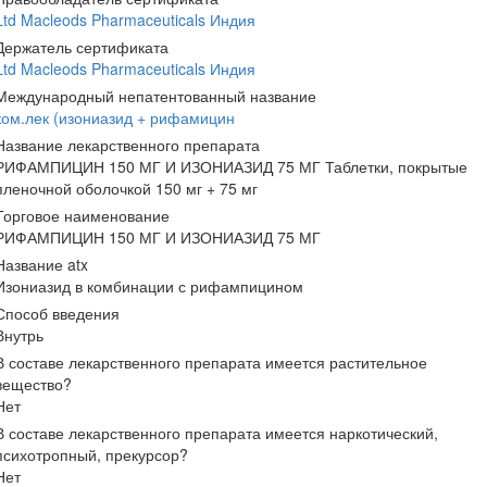
Ltd Macleods Pharmaceuticals Индия
Держатель сертификата
Ltd Macleods Pharmaceuticals Индия
Международный непатентованный название
ком.лек (изониазид + рифамицин
Название лекарственного препарата
РИФАМПИЦИН 150 МГ И ИЗОНИАЗИД 75 МГ Таблетки, покрытые
пленочной оболочкой 150 мг + 75 мг
Торговое наименование
РИФАМПИЦИН 150 МГ И ИЗОНИАЗИД 75 МГ
Название atx
Изониазид в комбинации с рифампицином
Способ введения
Внутрь
В составе лекарственного препарата имеется растительное
вещество?
Нет
В составе лекарственного препарата имеется наркотический,
психотропный, прекурсор?
Нет