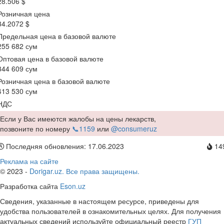
28.506 $
Розничная цена
34.2072 $
Предельная цена в базовой валюте
255 682 сум
Оптовая цена в базовой валюте
344 609 сум
Розничная цена в базовой валюте
413 530 сум
НДС
Если у Вас имеются жалобы на цены лекарств,
позвоните по номеру
📞1159
или
@consumeruz
Последняя обновления: 17.06.2023
14
Реклама на сайте
© 2023 -
Dorigar.uz. Все права защищены.
Разработка сайта
Eson.uz
Сведения, указанные в настоящем ресурсе, приведены для
удобства пользователей в ознакомительных целях. Для получения
актуальных сведений используйте официальный реестр
ГУП