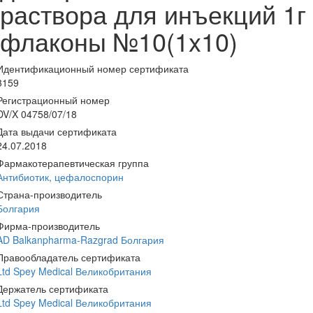
раствора для инъекций 1г
флаконы №10(1x10)
Идентификационный номер сертификата
3159
Регистрационный номер
DV/X 04758/07/18
Дата выдачи сертификата
24.07.2018
Фармакотерапевтическая группа
Антибиотик, цефалоспорин
Страна-производитель
Болгария
Фирма-производитель
AD Balkanpharma-Razgrad Болгария
Правообладатель сертификата
Ltd Spey Medical Великобритания
Держатель сертификата
Ltd Spey Medical Великобритания