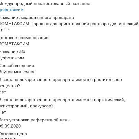
Международный непатентованный название
цефотаксим
Название лекарственного препарата
ДОМЕТАКСИМ Порошок для приготовления раствора для инъекций
1г 1 г
Торговое наименование
ДОМЕТАКСИМ
Название atx
Цефотаксим
Способ введения
Внутри мышечное
В составе лекарственного препарата имеется растительное
вещество?
Нет
В составе лекарственного препарата имеется наркотический,
психотропный, прекурсор?
Нет
Дата установки референтной цены
09.09.2020
Оптовая цена