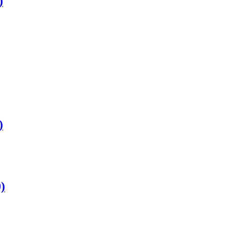
)
)
)