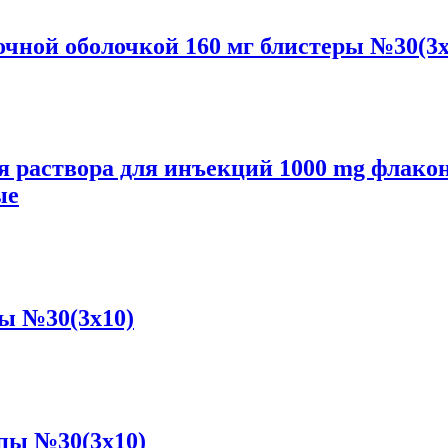
ной оболочкой 160 мг блистеры №30(3x
 раствора для инъекций 1000 mg флакон
ые
ы №30(3x10)
пы №30(3x10)