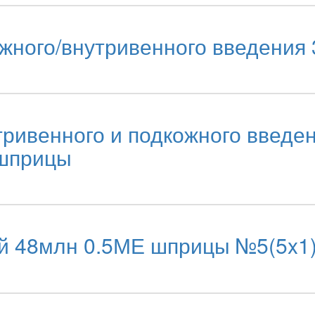
ного/внутривенного введения 
ивенного и подкожного введен
 шприцы
й 48млн 0.5МЕ шприцы №5(5x1